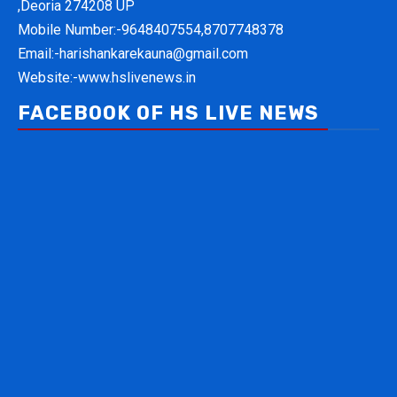
,Deoria 274208 UP
Mobile Number:-
9648407554,8707748378
Email:-
harishankarekauna@gmail.com
Website:-
www.hslivenews.in
FACEBOOK OF HS LIVE NEWS