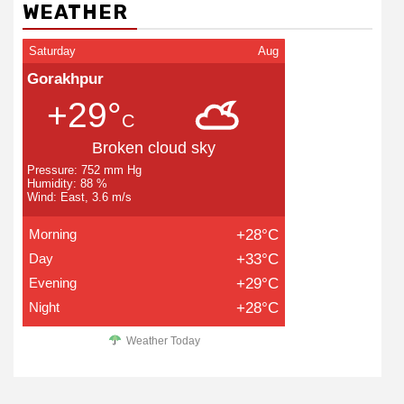
WEATHER
Saturday
Aug
Gorakhpur
+29°
C
Broken cloud sky
Pressure: 752 mm Hg
Humidity: 88 %
Wind: East, 3.6 m/s
Morning
+28°C
Day
+33°C
Evening
+29°C
Night
+28°C
Weather Today