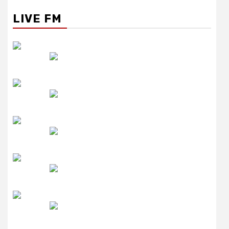
LIVE FM
रेडियो सिटी
उमंग FM
लाइव FM
उजाला FM
रेडियो मिर्ची