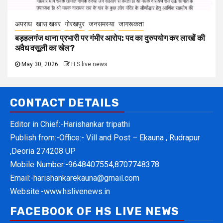
अपराध
खास खबर
गोरखपुर
जनसमस्या
जागरूकता
बड़हलगंज थाना प्रभारी पर गंभीर आरोप: पद का दुरुपयोग कर लाखों की
अवैध वसूली का खेल?
May 30, 2026
H S live news
CONTACT DETAILS
Editor in Chief:-Harishankar tripathi
Publish from:-
Office:- Vill and Post – Ekauna , Rudrapur
,Deoria 274208 UP
Mobile Number:-
9648407554,8707748378
Email:-
harishankarekauna@gmail.com
Website:-
www.hslivenews.in
FACEBOOK OF HS LIVE NEWS