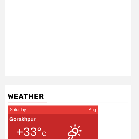
WEATHER
Saturday
Aug
Gorakhpur
+33°
C