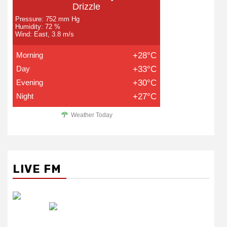
Drizzle
Pressure: 752 mm Hg
Humidity: 72 %
Wind: East, 3.8 m/s
Morning
+28°C
Day
+33°C
Evening
+30°C
Night
+27°C
Weather Today
LIVE FM
रेडियो सिटी