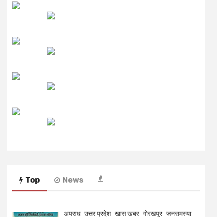
उमंग FM
लाइव FM
उजाला FM
रेडियो मिर्ची
Top
News
अपराध
उत्तर प्रदेश
खास खबर
गोरखपुर
जनसमस्या