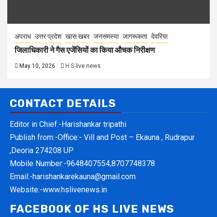
अपराध
उत्तर प्रदेश
खास खबर
जनसमस्या
जागरूकता
देवरिया
जिलाधिकारी ने गैस एजेंसियों का किया औचक निरीक्षण
May 10, 2026
H S live news
CONTACT DETAILS
Editor in Chief:-Harishankar tripathi
Publish from:-
Office:- Vill and Post – Ekauna , Rudrapur
,Deoria 274208 UP
Mobile Number:-
9648407554,8707748378
Email:-
harishankarekauna@gmail.com
Website:-
www.hslivenews.in
FACEBOOK OF HS LIVE NEWS