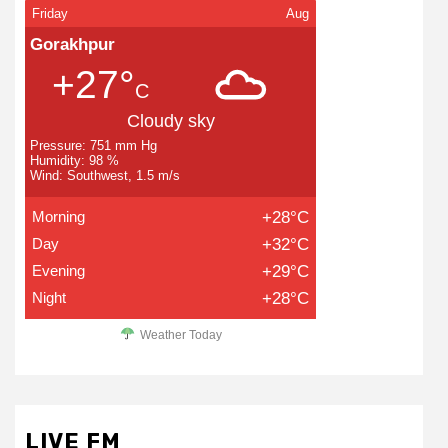
Friday
Aug
Gorakhpur
+27°
C
Cloudy sky
Pressure: 751 mm Hg
Humidity: 98 %
Wind: Southwest, 1.5 m/s
Morning
+28°C
Day
+32°C
Evening
+29°C
Night
+28°C
Weather Today
LIVE FM