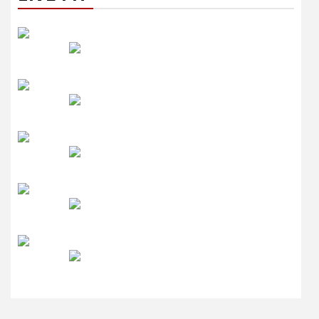
रेडियो सिटी
उमंग FM
लाइव FM
उजाला FM
रेडियो मिर्ची