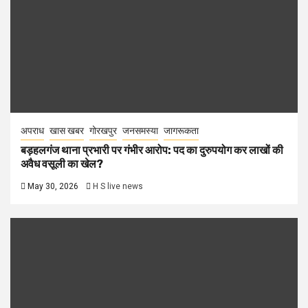
अपराध
खास खबर
गोरखपुर
जनसमस्या
जागरूकता
बड़हलगंज थाना प्रभारी पर गंभीर आरोप: पद का दुरुपयोग कर लाखों की
अवैध वसूली का खेल?
May 30, 2026
H S live news