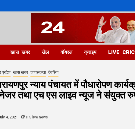
खास खबर
खेल
वॉयरल
क्राइम
LIVE CRI
र प्रदेश
खास खबर
जागरूकता
देवरिया
ारायणपुर न्याय पंचायत में पौधारोपण कार्
ैनेजर तथा एच एस लाइव न्यूज ने संयुक्त रु
uly 4, 2021
H S live news