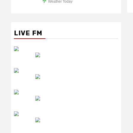
Weather Today
LIVE FM
रेडियो सिटी
उमंग FM
लाइव FM
उजाला FM