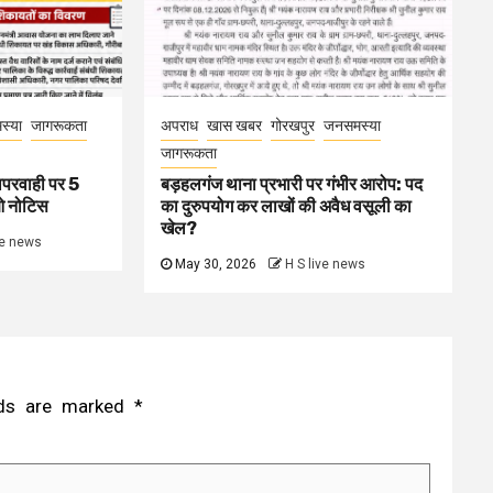
स्या
जागरूकता
अपराध
खास खबर
गोरखपुर
जनसमस्या
जागरूकता
ापरवाही पर 5
बड़हलगंज थाना प्रभारी पर गंभीर आरोप: पद
ओ नोटिस
का दुरुपयोग कर लाखों की अवैध वसूली का
खेल?
ve news
May 30, 2026
H S live news
elds are marked
*