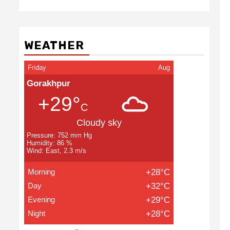
WEATHER
Friday
Aug
Gorakhpur
+29°
C
Cloudy sky
Pressure: 752 mm Hg
Humidity: 86 %
Wind: East, 2.3 m/s
Morning
+28°C
Day
+32°C
Evening
+29°C
Night
+28°C