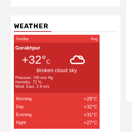
WEATHER
Sunday
Aug
Gorakhpur
+32°
C
Broken cloud sky
Pressure: 749 mm Hg
Humidity: 72 %
Wind: East, 2.9 m/s
Morning
+28°C
Day
+32°C
Evening
+31°C
Night
+27°C