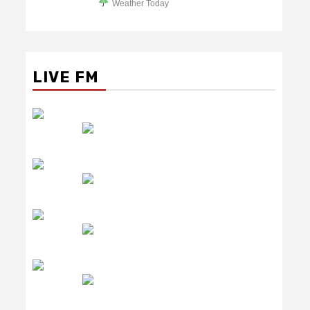
Weather Today
LIVE FM
रेडियो सिटी
उमंग FM
लाइव FM
उजाला FM