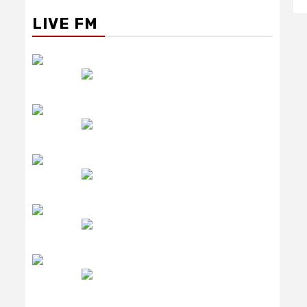
LIVE FM
रेडियो सिटी
उमंग FM
लाइव FM
उजाला FM
रेडियो मिर्ची