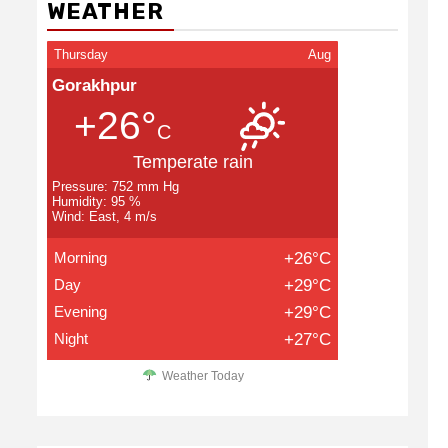
WEATHER
Thursday
Aug
Gorakhpur
+26°
C
Temperate rain
Pressure: 752 mm Hg
Humidity: 95 %
Wind: East, 4 m/s
Morning
+26°C
Day
+29°C
Evening
+29°C
Night
+27°C
Weather Today