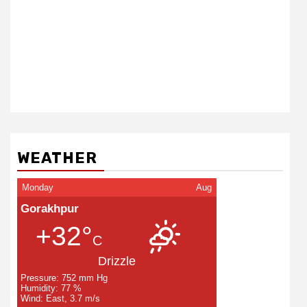
WEATHER
Monday
Aug
Gorakhpur
+32°
C
Drizzle
Pressure: 752 mm Hg
Humidity: 77 %
Wind: East, 3.7 m/s