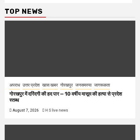
TOP NEWS
अपराध
उत्तर प्रदेश
खास खबर
गोरखपुर
जनसमस्या
जागरूकता
गोरखपुर में दरिंदगी की हद पार — 10 वर्षीय मासूम की हत्या से प्रदेश
स्तब्ध
August 7, 2026
H S live news