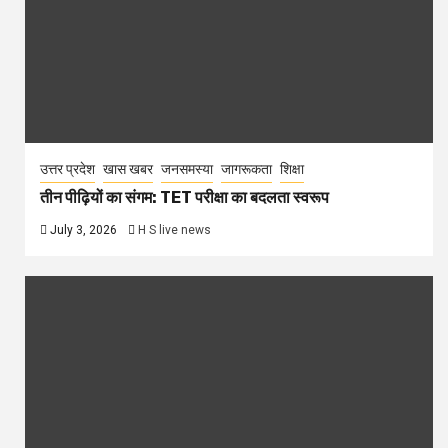
उत्तर प्रदेश
खास खबर
जनसमस्या
जागरूकता
शिक्षा
तीन पीढ़ियों का संगम: TET परीक्षा का बदलता स्वरूप
July 3, 2026
H S live news