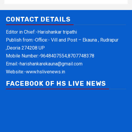
CONTACT DETAILS
Editor in Chief:-Harishankar tripathi
Publish from:-
Office:- Vill and Post – Ekauna , Rudrapur
,Deoria 274208 UP
Mobile Number:-
9648407554,8707748378
Email:-
harishankarekauna@gmail.com
Website:-
www.hslivenews.in
FACEBOOK OF HS LIVE NEWS