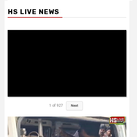
HS LIVE NEWS
1
of
927
Next