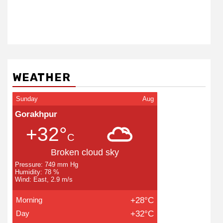
WEATHER
Sunday
Aug
Gorakhpur
+32°
C
Broken cloud sky
Pressure: 749 mm Hg
Humidity: 78 %
Wind: East, 2.9 m/s
Morning
+28°C
Day
+32°C