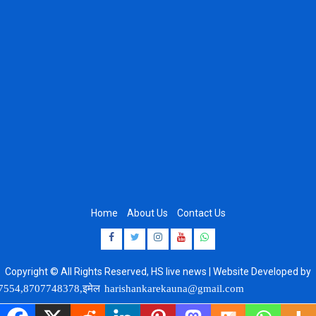
Home
About Us
Contact Us
Facebook
Twitter
Instagram
Youtube
Whatsapp
Copyright © All Rights Reserved, HS live news | Website Developed by
8920664806
7748378,इमेल
harishankarekauna@gmail.com