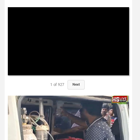
1
of
927
Next