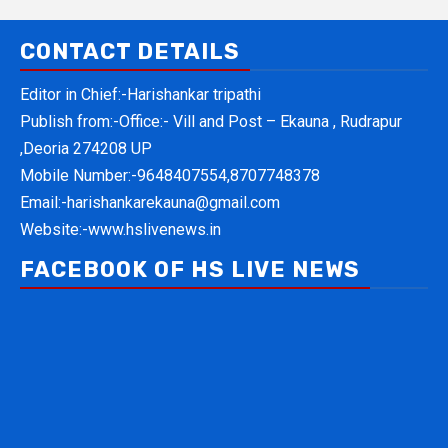
CONTACT DETAILS
Editor in Chief:-Harishankar tripathi
Publish from:-
Office:- Vill and Post – Ekauna , Rudrapur
,Deoria 274208 UP
Mobile Number:-
9648407554,8707748378
Email:-
harishankarekauna@gmail.com
Website:-
www.hslivenews.in
FACEBOOK OF HS LIVE NEWS