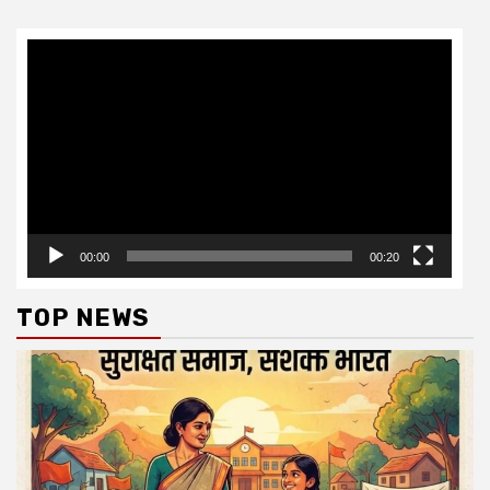
Video
Player
00:00
00:20
TOP NEWS