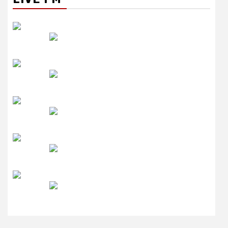
रेडियो सिटी
उमंग FM
लाइव FM
उजाला FM
रेडियो मिर्ची