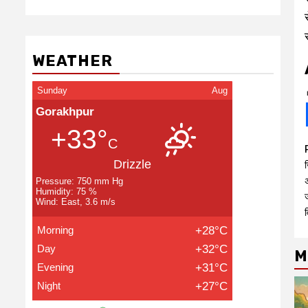
WEATHER
Sunday
Aug
Gorakhpur
+33°
C
Drizzle
ज
Pressure: 750 mm Hg
Humidity: 75 %
ज
Wind: East, 3.6 m/s
Morning
+28°C
Day
+32°C
M
Evening
+31°C
Night
+27°C