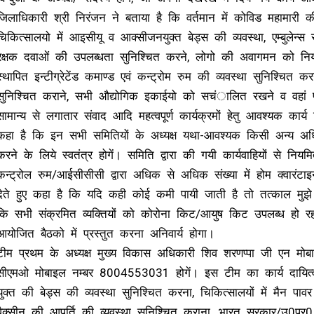
जिलाधिकारी श्री निरंजन ने बताया है कि वर्तमान में कोविड महामारी की द्
चिकित्सालयो में आइसीयू व आक्सीजनयुक्त बेड्स की व्यवस्था, एम्बुलेन्स
रक्षक दवाओं की उपलब्धता सुनिश्चित करने, लोगो की अवागमन को नियं
स्थापित इन्टीग्रेटेंड कमाण्ड एवं कन्ट्रोम रुम की व्यवस्था सुनिश्चित 
सुनिश्चित कराने, सभी औद्योगिक इकाईयो को सचंालित रखने व वहां
सामान्य से लगातार संवाद आदि महत्वपूर्ण कार्यक्रमों हेतु आवश्यक कार्
कहा है कि इन सभी समितियों के अध्यक्ष यथा-आवश्यक किसी अन्य अधि
करने के लिये स्वतंत्र होगें। समिति द्वारा की गयी कार्यवाहियों से निय
कन्ट्रोल रुम/आईसीसीसी द्वारा अधिक से अधिक संख्या में होम क्वारंटाइन
देते हुए कहा है कि यदि कही कोई कमी पायी जाती है तो तत्काल म
कि सभी संक्रमित व्यक्तियों को कोरोना किट/आयुष किट उपलब्ध हो रह
आयोजित बैठको में प्रस्तुत करना अनिवार्य होगा।
टीम प्रथम के अध्यक्ष मुख्य विकास अधिकारी शिव शरणप्पा जी एन मोब
सीएमओ मोबाइल नम्बर 8004553031 होगें। इस टीम का कार्य दायित्व
युक्त की बेड्स की व्यवस्था सुनिश्चित करना, चिकित्सालयों में मैन प
वैक्सीन की आपूर्ति की व्यवस्था सुनिश्चित कराना, भारत सरकार/उ0प्र0 