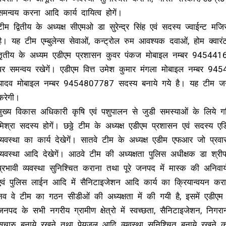
समन्वय करना आदि कार्य दायित्व होगें।
टीम द्वितीय के अध्यक्ष सीएमओ डा सुरेन्द्र सिंह एवं सदस्य ज्वाईन्ट
है। यह टीम एम्बुलेन्स सेवाओं, कन्ट्रोल रुम आवश्यक दवाओं, होम क्वा
तृतीय के अध्यम एडीएम प्रशासन कुवर पंकज मोबाइल नम्बर 9454416354 
पर समन्वय रखेगें। एडीएम वित्त उमेश कुमार मंगला मोबाइल नम्बर 945
यादव मोबाइल नम्बर 9454807787 सदस्य बनाये गये है। यह टीम जनपद म
करेगी।
मुख्य विकास अधिकारी कृषि एवं पशुपालन से जुडी समस्याओं के लिये ग
मिश्रा सदस्य होगें। छठ्ठे टीम के अध्यक्ष एडीएम प्रशासन एवं सदस्य
व्यवस्था का कार्य देखेगें। सातवे टीम के अध्यक्ष एडीम एफआर जो प्र
व्यवस्था आदि देखेगें। आठवे टीम की अध्यक्षता पुलिस अधीक्षक डा श्रीपत
प्रभावी व्यवस्था सुनिश्चित कराना तथा पूरे जनपद में मास्क की अनिवार्
एवं पुलिस लाईन आदि में सैनिटाइजेशन आदि कार्य का क्रियान्वयन करा
नव वे टीम का गठन सीडीओं की अध्यक्षता में की गयी है, इसमें एडी
जनपद के सभी नगरीय ग्रामीण क्षेत्रो में स्वच्छता, सैनिटाइजेशन, निग
सुचारु बनाये रखने तथा पेयजल आदि व्यवस्था सुनिश्चित बनाये रखने का