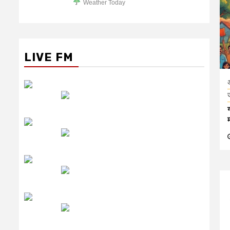
Weather Today
LIVE FM
रेडियो सिटी
उमंग FM
लाइव FM
उजाला FM