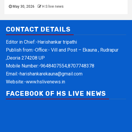
May 30, 2026
H S live news
CONTACT DETAILS
Editor in Chief:-Harishankar tripathi
Publish from:-
Office:- Vill and Post – Ekauna , Rudrapur
,Deoria 274208 UP
Mobile Number:-
9648407554,8707748378
Email:-
harishankarekauna@gmail.com
Website:-
www.hslivenews.in
FACEBOOK OF HS LIVE NEWS