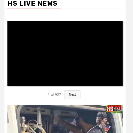
HS LIVE NEWS
1
of
927
Next