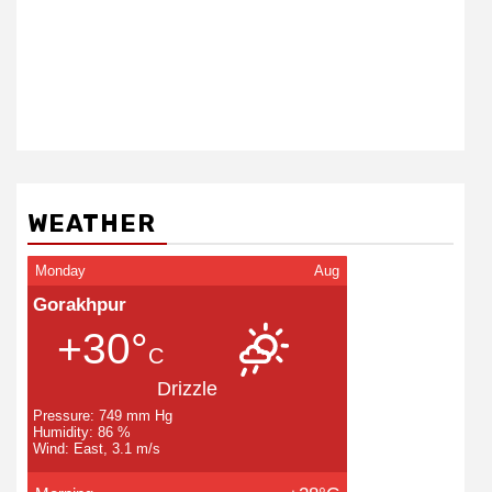
WEATHER
Monday
Aug
Gorakhpur
+30°
C
Drizzle
Pressure: 749 mm Hg
Humidity: 86 %
Wind: East, 3.1 m/s