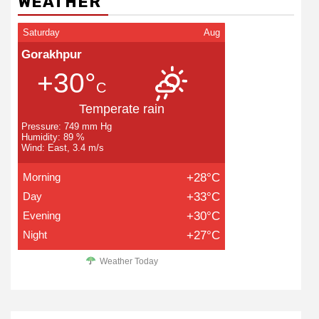
WEATHER
Saturday
Aug
Gorakhpur
+30°
C
Temperate rain
Pressure: 749 mm Hg
Humidity: 89 %
Wind: East, 3.4 m/s
Morning
+28°C
Day
+33°C
Evening
+30°C
Night
+27°C
Weather Today