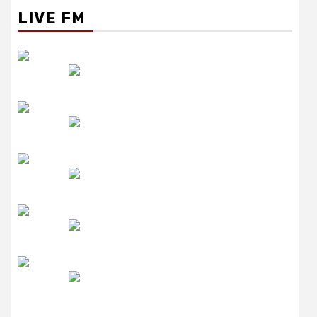
LIVE FM
रेडियो सिटी
उमंग FM
लाइव FM
उजाला FM
रेडियो मिर्ची