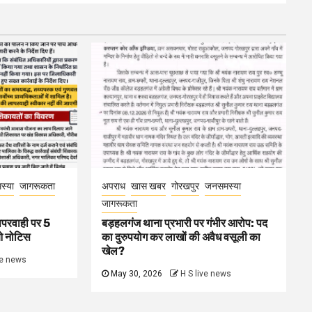
स्या
जागरूकता
अपराध
खास खबर
गोरखपुर
जनसमस्या
जागरूकता
ापरवाही पर 5
बड़हलगंज थाना प्रभारी पर गंभीर आरोप: पद
ओ नोटिस
का दुरुपयोग कर लाखों की अवैध वसूली का
खेल?
ve news
May 30, 2026
H S live news