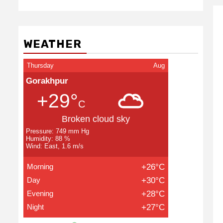
WEATHER
Thursday
Aug
Gorakhpur
+29°
C
Broken cloud sky
Pressure: 749 mm Hg
Humidity: 88 %
Wind: East, 1.6 m/s
Morning
+26°C
Day
+30°C
Evening
+28°C
Night
+27°C