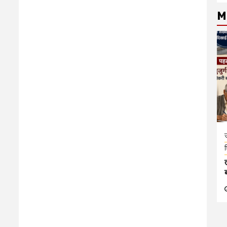
M
उ
श