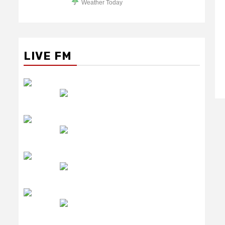
Weather Today
LIVE FM
रेडियो सिटी
उमंग FM
लाइव FM
उजाला FM