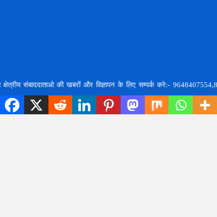
Home
About Us
Contact Us
Facebook
Twitter
Instagram
Youtube
Whatsapp
Copyright © All Rights Reserved, HS live news | Website Developed by
8920664806
 संबाददाताओ की खबरों और विज्ञापन के लिए सम्पर्क करे:- 9648407554,8707748378,इ