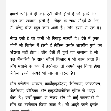
लेकिन इसके फायदे भी जानना जरुरी है।
लौंग प्रोटीन, आयरन, कार्बोहाइड्रेट्स, कैल्शियम, फॉस्फोरस,
पोटैशियम, सोडियम और हाइड्रोक्लोरिक एसिड से भरपूर
होता है। सर्दी-जुकाम से लेकर और भी कई समस्‍याओं में
लौंग का इस्तेमाल किया जाता है। तो आइये जाने इसके
अचूक फायदे।
लौंग खाने के लाभ
1. पेट की तकलीफ करता है दूर:-
गैस, अपच, कांस्टीपेशन और एसिडिटी की समस्या से पीड़ित
हैं तो लौंग काफी फायदेमंद होती है। सुबह खाली पेट एक
ग्लास पानी में कुछ बूंदें लौंग के तेल की डालकर पिएं।
इससे काफी आराम होगा और अगर आप रोज ऐसा करें तो
ये जड़ से ख़त्म हो जायेगा।
2. चेहरे के दाग-धब्‍बे दूर करे:-