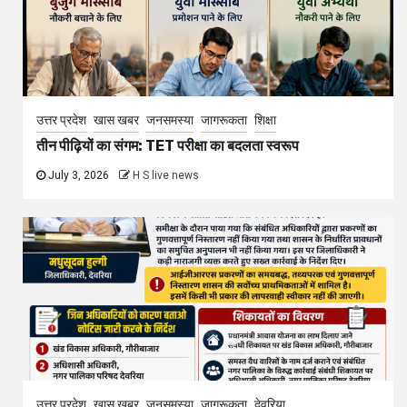
उत्तर प्रदेश
खास खबर
जनसमस्या
जागरूकता
देवरिया
आईजीआरएस प्रकरणों में लापरवाही पर 5 अधिकारियों को कारण
बताओ नोटिस
June 30, 2026
H S live news
Leave a Reply
Your email address will not be published.
Required fields are marked
*
Comment
*