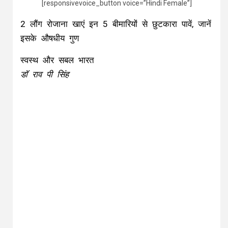
[responsivevoice_button voice=”Hindi Female”]
2 लौंग रोजाना खाएं इन 5 बीमारियों से छुटकारा पावें, जानें
इसके औषधीय गुण
स्वस्थ और सबल भारत
डॉ राव पी सिंह
हमारी रसोई में ही कई ऐसी चीजें होती हैं जो हमारे लिए
सेहत का खजाना होती हैं। सेहत के साथ सौंदर्य के लिए
भी घरेलू चीजें बहुत काम आती है। लौंग इसमें से एक है।
सेहत ऐसी है जो कभी भी बिगाड़ सकती है। ऐसे में कुछ
चीजें जो किचेन में होती हैं लेकिन उनके औषधीय गुणों का
अंदाजा नहीं होता। लौंग ऐसी ही गुणों का खजाना है जो
कई बीमारियों के साथ सौंदर्य निखार में भी काम आता है।
लौंग मसाले के रूप में इस्‍तेमाल तो आपने खूब किया होगा