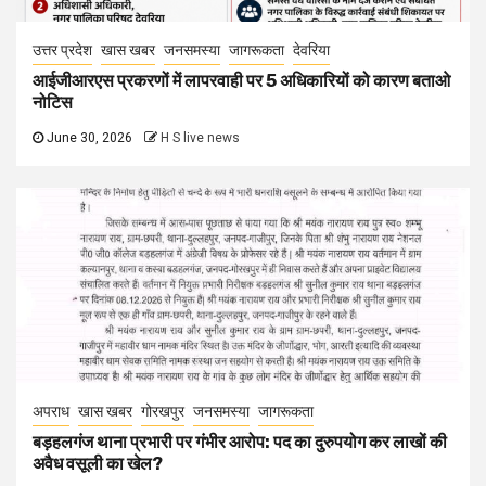
अपराध
खास खबर
गोरखपुर
जनसमस्या
जागरूकता
बड़हलगंज थाना प्रभारी पर गंभीर आरोप: पद का दुरुपयोग कर लाखों की
अवैध वसूली का खेल?
May 30, 2026
H S live news
CONTACT DETAILS
Editor in Chief:-Harishankar tripathi
Publish from:-
Office:- Vill and Post – Ekauna , Rudrapur
,Deoria 274208 UP
Mobile Number:-
9648407554,8707748378
Email:-
harishankarekauna@gmail.com
Website:-
www.hslivenews.in