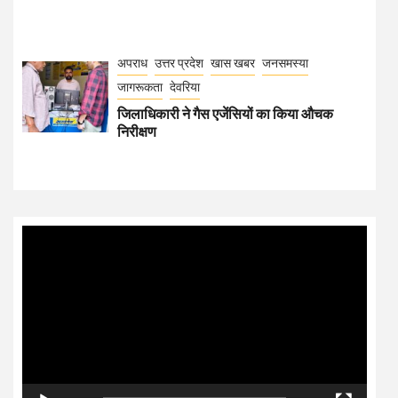
Player
00:00
00:20
TOP NEWS