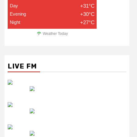
उमंग FM
लाइव FM
उजाला FM
रेडियो मिर्ची
Top
News