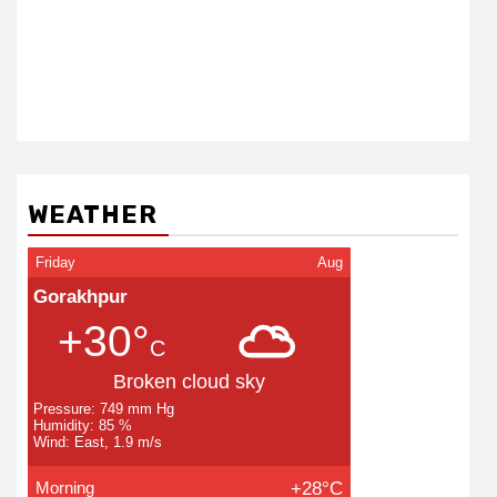
+30°
C
Broken cloud sky
Pressure: 749 mm Hg
Humidity: 85 %
Wind: East, 1.9 m/s
Morning
+28°C
Day
+31°C
Evening
+30°C
Night
+27°C
Weather Today
LIVE FM
रेडियो सिटी