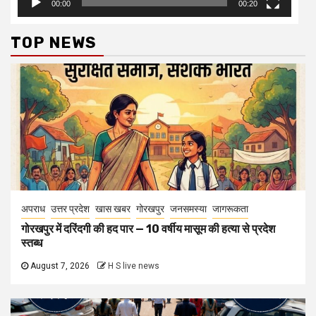
अपराध
उत्तर प्रदेश
खास खबर
गोरखपुर
जनसमस्या
जागरूकता
गोरखपुर में दरिंदगी की हद पार — 10 वर्षीय मासूम की हत्या से प्रदेश
स्तब्ध
August 7, 2026
H S live news
उत्तर प्रदेश
खास खबर
जनसमस्या
जागरूकता
शिक्षा
तीन पीढ़ियों का संगम: TET परीक्षा का बदलता स्वरूप
July 3, 2026
H S live news