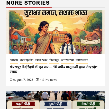
गोरखपुर में दरिंदगी की हद पार — 10 वर्षीय मासूम की हत्या से प्रदेश
स्तब्ध
August 7, 2026
H S live news
उत्तर प्रदेश
खास खबर
जनसमस्या
जागरूकता
शिक्षा
तीन पीढ़ियों का संगम: TET परीक्षा का बदलता स्वरूप
July 3, 2026
H S live news