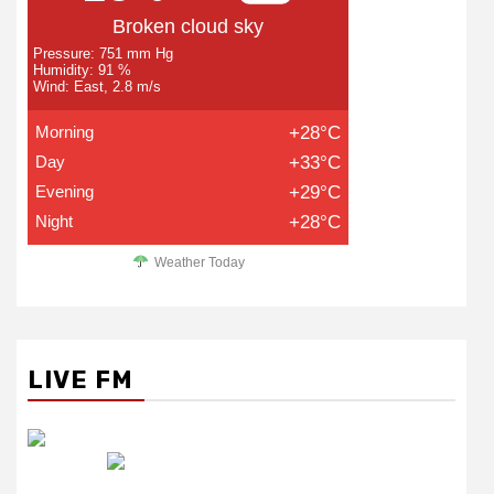
Broken cloud sky
Pressure: 751 mm Hg
Humidity: 91 %
Wind: East, 2.8 m/s
Morning
+28°C
Day
+33°C
Evening
+29°C
Night
+28°C
Weather Today
LIVE FM
रेडियो सिटी