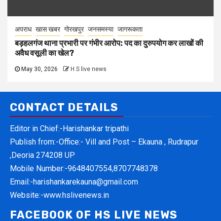
अपराध
खास खबर
गोरखपुर
जनसमस्या
जागरूकता
बड़हलगंज थाना प्रभारी पर गंभीर आरोप: पद का दुरुपयोग कर लाखों की
अवैध वसूली का खेल?
May 30, 2026
H S live news
CONTACT DETAILS
Editor in Chief:-Harishankar tripathi
Publish from:-
Office:- Vill and Post – Ekauna , Rudrapur
,Deoria 274208 UP
Mobile Number:-
9648407554,8707748378
Email:-
harishankarekauna@gmail.com
Website:-
www.hslivenews.in
FACEBOOK OF HS LIVE NEWS