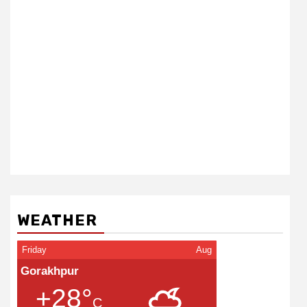
WEATHER
Friday
Aug
Gorakhpur
+28°
C