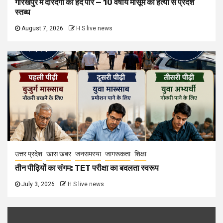
गोरखपुर में दरिंदगी की हद पार — 10 वर्षीय मासूम की हत्या से प्रदेश
स्तब्ध
August 7, 2026
H S live news
उत्तर प्रदेश
खास खबर
जनसमस्या
जागरूकता
शिक्षा
तीन पीढ़ियों का संगम: TET परीक्षा का बदलता स्वरूप
July 3, 2026
H S live news