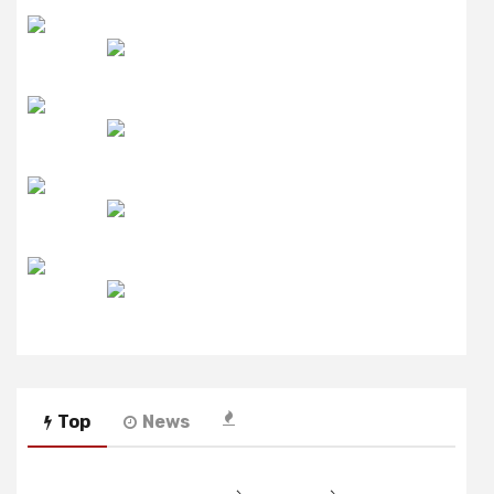
उमंग FM
लाइव FM
उजाला FM
रेडियो मिर्ची
Top
News