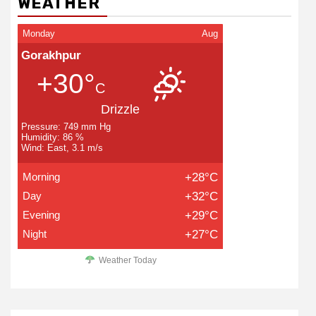
WEATHER
Monday
Aug
Gorakhpur
+30°
C
Drizzle
Pressure: 749 mm Hg
Humidity: 86 %
Wind: East, 3.1 m/s
Morning
+28°C
Day
+32°C
Evening
+29°C
Night
+27°C
Weather Today