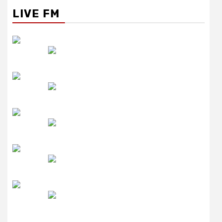
LIVE FM
रेडियो सिटी
उमंग FM
लाइव FM
उजाला FM
रेडियो मिर्ची