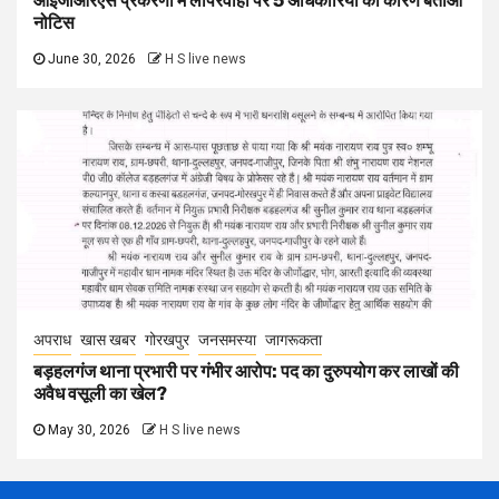
आईजीआरएस प्रकरणों में लापरवाही पर 5 अधिकारियों को कारण बताओ
नोटिस
June 30, 2026
H S live news
अपराध
खास खबर
गोरखपुर
जनसमस्या
जागरूकता
बड़हलगंज थाना प्रभारी पर गंभीर आरोप: पद का दुरुपयोग कर लाखों की
अवैध वसूली का खेल?
May 30, 2026
H S live news