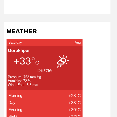
WEATHER
Saturday
Aug
Gorakhpur
+33°
C
Drizzle
Pressure: 752 mm Hg
Humidity: 72 %
Wind: East, 3.8 m/s
Morning
+28°C
Day
+33°C
Evening
+30°C
Night
+27°C