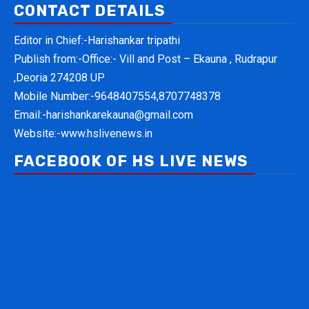
CONTACT DETAILS
Editor in Chief:-Harishankar tripathi
Publish from:-
Office:- Vill and Post – Ekauna , Rudrapur
,Deoria 274208 UP
Mobile Number:-
9648407554,8707748378
Email:-
harishankarekauna@gmail.com
Website:-
www.hslivenews.in
FACEBOOK OF HS LIVE NEWS