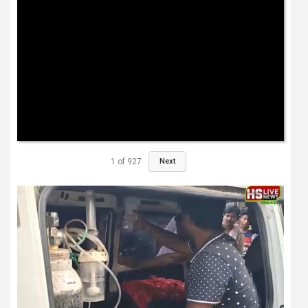
1
of
927
Next