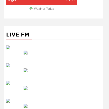
Weather Today
LIVE FM
रेडियो सिटी
उमंग FM
लाइव FM
उजाला FM