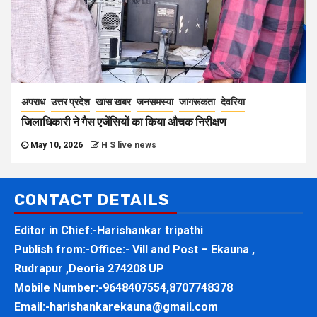
अपराध
उत्तर प्रदेश
खास खबर
जनसमस्या
जागरूकता
देवरिया
जिलाधिकारी ने गैस एजेंसियों का किया औचक निरीक्षण
May 10, 2026
H S live news
CONTACT DETAILS
Editor in Chief:-Harishankar tripathi
Publish from:-
Office:- Vill and Post – Ekauna ,
Rudrapur ,Deoria 274208 UP
Mobile Number:-
9648407554,8707748378
Email:-
harishankarekauna@gmail.com