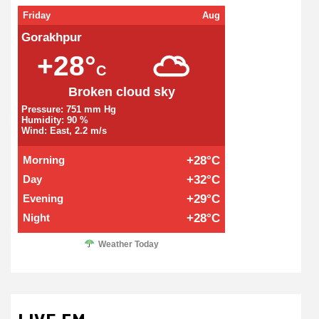
Friday
Aug
Gorakhpur
+28°
C
Broken cloud sky
Pressure: 751 mm Hg
Humidity: 90 %
Wind: East, 2.2 m/s
Morning
+28°C
Day
+32°C
Evening
+29°C
Night
+28°C
Weather Today