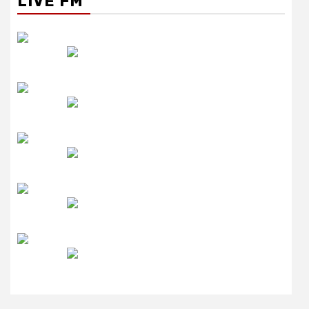
LIVE FM
रेडियो सिटी
उमंग FM
लाइव FM
उजाला FM
रेडियो मिर्ची