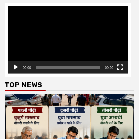
Video
Player
00:00
00:20
TOP NEWS