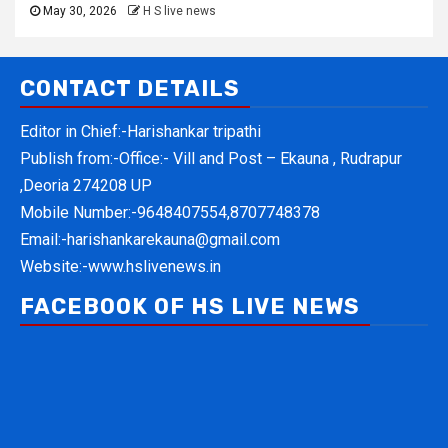
May 30, 2026
H S live news
CONTACT DETAILS
Editor in Chief:-Harishankar tripathi
Publish from:-
Office:- Vill and Post – Ekauna , Rudrapur
,Deoria 274208 UP
Mobile Number:-
9648407554,8707748378
Email:-
harishankarekauna@gmail.com
Website:-
www.hslivenews.in
FACEBOOK OF HS LIVE NEWS