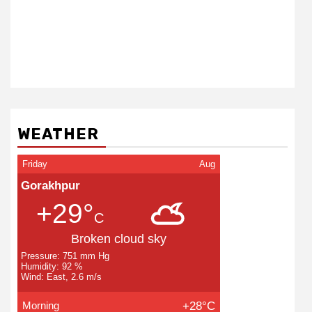
WEATHER
Friday
Aug
Gorakhpur
+29°
C
Broken cloud sky
Pressure: 751 mm Hg
Humidity: 92 %
Wind: East, 2.6 m/s
Morning
+28°C