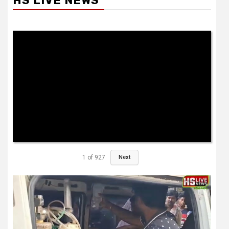
HS LIVE NEWS
1
of
927
Next