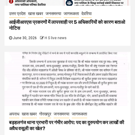
उत्तर प्रदेश
खास खबर
जनसमस्या
जागरूकता
देवरिया
आईजीआरएस प्रकरणों में लापरवाही पर 5 अधिकारियों को कारण बताओ
नोटिस
June 30, 2026
H S live news
अपराध
खास खबर
गोरखपुर
जनसमस्या
जागरूकता
बड़हलगंज थाना प्रभारी पर गंभीर आरोप: पद का दुरुपयोग कर लाखों की
अवैध वसूली का खेल?