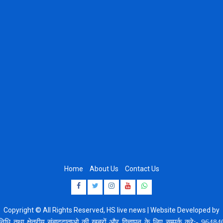
Home
About Us
Contact Us
Facebook
Twitter
Instagram
Youtube
Whatsapp
Copyright © All Rights Reserved, HS live news | Website Developed by
8920664806
 क्षेत्रीय संबाददाताओ की खबरों और विज्ञापन के लिए सम्पर्क करे:- 9648407554,87