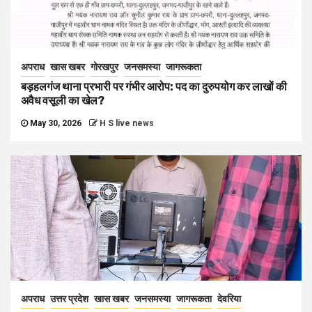
अपराध
खास खबर
गोरखपुर
जनसमस्या
जागरूकता
बड़हलगंज थाना प्रभारी पर गंभीर आरोप: पद का दुरुपयोग कर लाखों की
अवैध वसूली का खेल?
May 30, 2026
H S live news
अपराध
उत्तर प्रदेश
खास खबर
जनसमस्या
जागरूकता
देवरिया