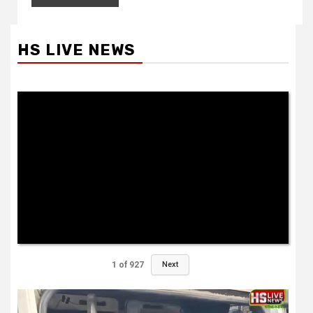
HS LIVE NEWS
1
of
927
Next