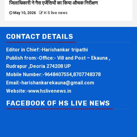
जिलाधिकारी ने गैस एजेंसियों का किया औचक निरीक्षण
May 10, 2026
H S live news
CONTACT DETAILS
Editor in Chief:-Harishankar tripathi
Publish from:-
Office:- Vill and Post – Ekauna ,
Rudrapur ,Deoria 274208 UP
Mobile Number:-
9648407554,8707748378
Email:-
harishankarekauna@gmail.com
Website:-
www.hslivenews.in
FACEBOOK OF HS LIVE NEWS