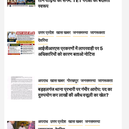
तीन पीढ़ियों का संगम: TET परीक्षा का बदलता
स्वरूप
उत्तर प्रदेश
खास खबर
जनसमस्या
जागरूकता
देवरिया
आईजीआरएस प्रकरणों में लापरवाही पर 5
अधिकारियों को कारण बताओ नोटिस
अपराध
खास खबर
गोरखपुर
जनसमस्या
जागरूकता
बड़हलगंज थाना प्रभारी पर गंभीर आरोप: पद का
दुरुपयोग कर लाखों की अवैध वसूली का खेल?
अपराध
उत्तर प्रदेश
खास खबर
जनसमस्या