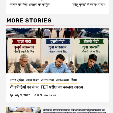
Reading
शासन को भेजा आरक्षण का फार्मूला
घरेलू नुस्खों से स्वास्थ्य लाभ
MORE STORIES
उत्तर प्रदेश
खास खबर
जनसमस्या
जागरूकता
शिक्षा
तीन पीढ़ियों का संगम: TET परीक्षा का बदलता स्वरूप
July 3, 2026
H S live news