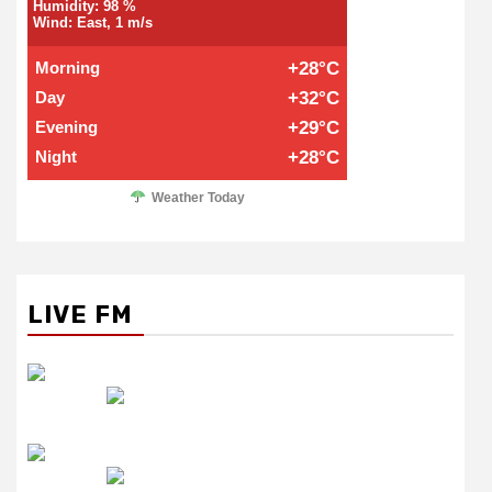
Humidity: 98 %
Wind: East, 1 m/s
Morning
+28°C
Day
+32°C
Evening
+29°C
Night
+28°C
Weather Today
LIVE FM
रेडियो सिटी
उमंग FM