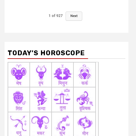
1
of
927
Next
TODAY’S HOROSCOPE