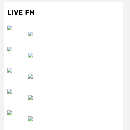
LIVE FM
रेडियो सिटी
उमंग FM
लाइव FM
उजाला FM
रेडियो मिर्ची