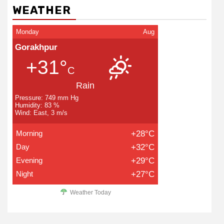
WEATHER
Monday
Aug
Gorakhpur
+31°
C
Rain
Pressure: 749 mm Hg
Humidity: 83 %
Wind: East, 3 m/s
Morning
+28°C
Day
+32°C
Evening
+29°C
Night
+27°C
Weather Today