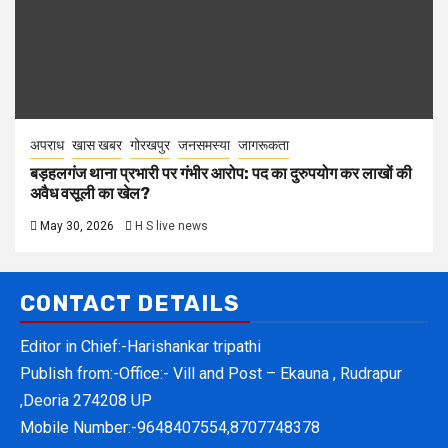
अपराध
खास खबर
गोरखपुर
जनसमस्या
जागरूकता
बड़हलगंज थाना प्रभारी पर गंभीर आरोप: पद का दुरुपयोग कर लाखों की
अवैध वसूली का खेल?
May 30, 2026
H S live news
CONTACT DETAILS
Editor in Chief:-Harishankar tripathi
Publish from:-
Office:- Vill and Post – Ekauna , Rudrapur
,Deoria 274208 UP
Mobile Number:-
9648407554,8707748378