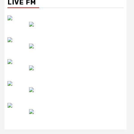
LIVE FM
रेडियो सिटी
उमंग FM
लाइव FM
उजाला FM
रेडियो मिर्ची