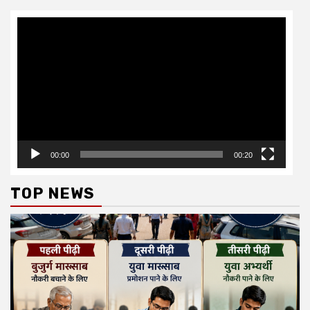
Video
Player
00:00
00:20
TOP NEWS