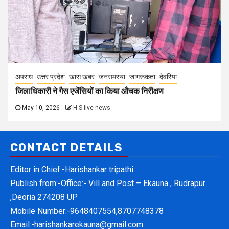
अपराध
उत्तर प्रदेश
खास खबर
जनसमस्या
जागरूकता
देवरिया
जिलाधिकारी ने गैस एजेंसियों का किया औचक निरीक्षण
May 10, 2026
H S live news
CONTACT DETAILS
Editor in Chief:-Harishankar tripathi
Publish from:-
Office:- Vill and Post – Ekauna , Rudrapur
,Deoria 274208 UP
Mobile Number:-
9648407554,8707748378
Email:-
harishankarekauna@gmail.com