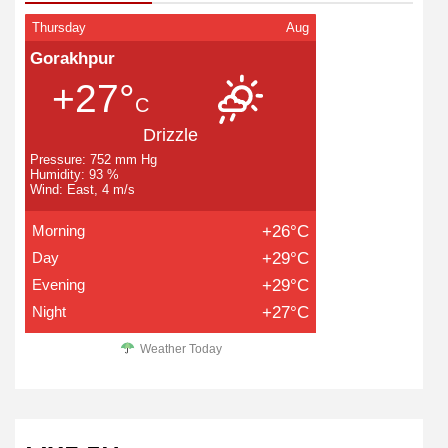
Thursday
Aug
Gorakhpur
+27°
C
Drizzle
Pressure: 752 mm Hg
Humidity: 93 %
Wind: East, 4 m/s
Morning
+26°C
Day
+29°C
Evening
+29°C
Night
+27°C
Weather Today