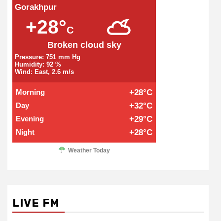
Gorakhpur
+28°
C
Broken cloud sky
Pressure: 751 mm Hg
Humidity: 92 %
Wind: East, 2.6 m/s
Morning
+28°C
Day
+32°C
Evening
+29°C
Night
+28°C
Weather Today
LIVE FM