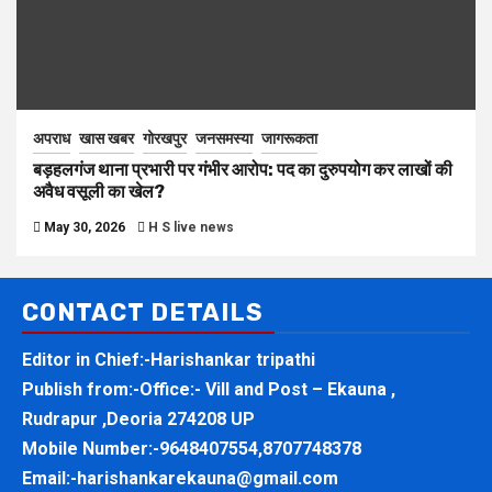
अपराध
खास खबर
गोरखपुर
जनसमस्या
जागरूकता
बड़हलगंज थाना प्रभारी पर गंभीर आरोप: पद का दुरुपयोग कर लाखों की
अवैध वसूली का खेल?
May 30, 2026
H S live news
CONTACT DETAILS
Editor in Chief:-Harishankar tripathi
Publish from:-
Office:- Vill and Post – Ekauna ,
Rudrapur ,Deoria 274208 UP
Mobile Number:-
9648407554,8707748378
Email:-
harishankarekauna@gmail.com