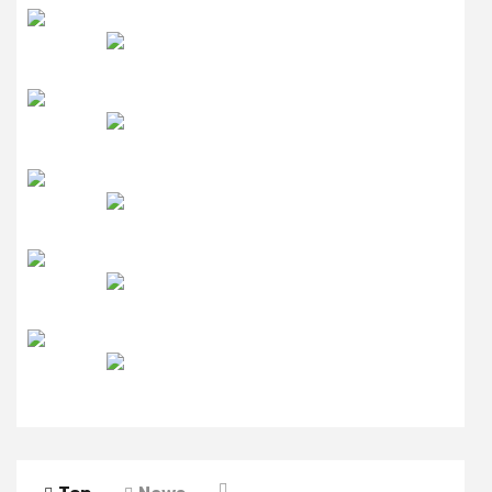
रेडियो सिटी
उमंग FM
लाइव FM
उजाला FM
रेडियो मिर्ची