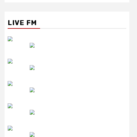
LIVE FM
रेडियो सिटी
उमंग FM
लाइव FM
उजाला FM
रेडियो मिर्ची