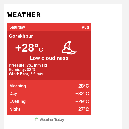
WEATHER
Saturday
Aug
Gorakhpur
+28°
C
Low cloudiness
Pressure: 751 mm Hg
Humidity: 92 %
Wind: East, 2.9 m/s
Morning
+28°C
Day
+32°C
Evening
+29°C
Night
+27°C
Weather Today