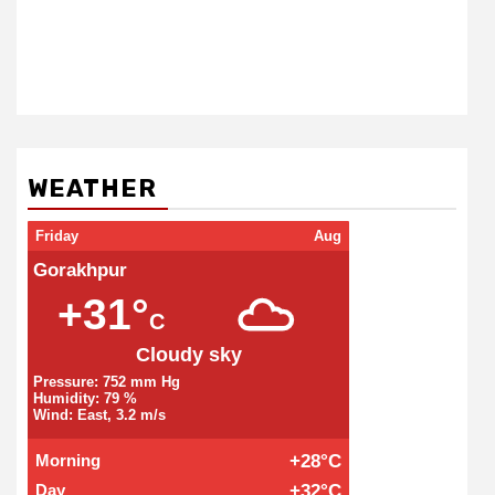
WEATHER
Friday
Aug
Gorakhpur
+31°
C
Cloudy sky
Pressure: 752 mm Hg
Humidity: 79 %
Wind: East, 3.2 m/s
Morning
+28°C
Day
+32°C