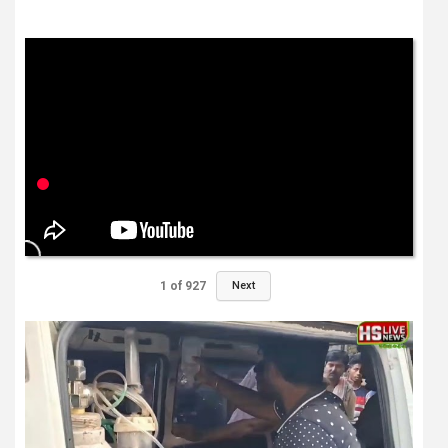
1
of
927
Next