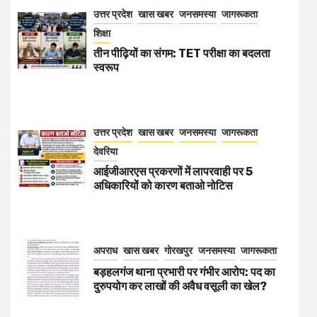
उत्तर प्रदेश
खास खबर
जनसमस्या
जागरूकता
शिक्षा
तीन पीढ़ियों का संगम: TET परीक्षा का बदलता
स्वरूप
उत्तर प्रदेश
खास खबर
जनसमस्या
जागरूकता
देवरिया
आईजीआरएस प्रकरणों में लापरवाही पर 5
अधिकारियों को कारण बताओ नोटिस
अपराध
खास खबर
गोरखपुर
जनसमस्या
जागरूकता
बड़हलगंज थाना प्रभारी पर गंभीर आरोप: पद का
दुरुपयोग कर लाखों की अवैध वसूली का खेल?