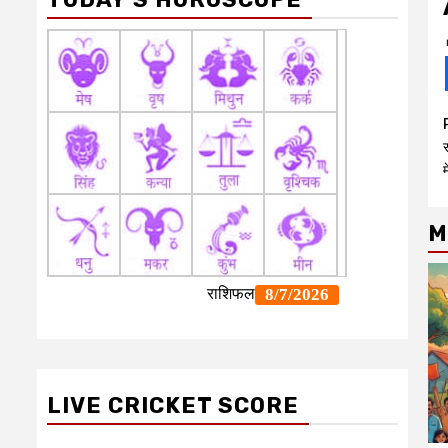
स
मे
M
LIVE CRICKET SCORE