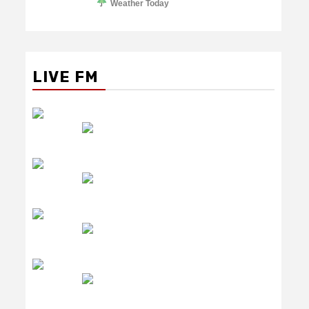
Weather Today
LIVE FM
रेडियो सिटी
उमंग FM
लाइव FM
उजाला FM