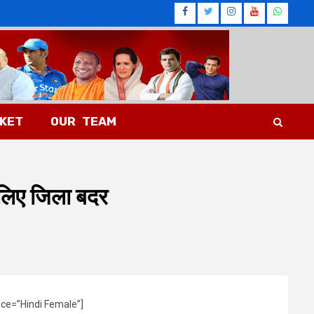
Facebook
Twitter
Instagram
Youtub
What
CKET
OUR TEAM
 लिए जिला बदर
ice=”Hindi Female”]