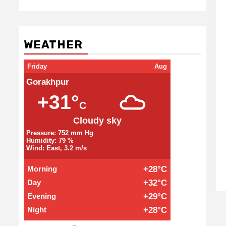
WEATHER
Friday
Aug
Gorakhpur
+31°
C
Cloudy sky
Pressure: 752 mm Hg
Humidity: 79 %
Wind: East, 3.2 m/s
Morning
+28°C
Day
+32°C
Evening
+29°C
Night
+28°C