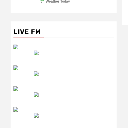
Weather Today
LIVE FM
रेडियो सिटी
उमंग FM
लाइव FM
उजाला FM