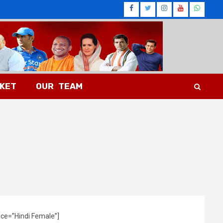
Facebook
Twitter
Instagram
Youtub
What
CKET
OUR TEAM
ice=”Hindi Female”]