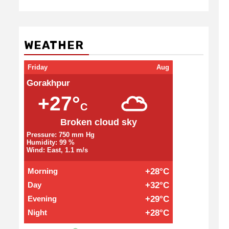
WEATHER
Friday
Aug
Gorakhpur
+27°
C
Broken cloud sky
Pressure: 750 mm Hg
Humidity: 99 %
Wind: East, 1.1 m/s
Morning
+28°C
Day
+32°C
Evening
+29°C
Night
+28°C