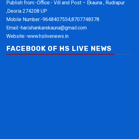
Publish from:-
Office:- Vill and Post – Ekauna , Rudrapur
,Deoria 274208 UP
Mobile Number:-
9648407554,8707748378
Email:-
harishankarekauna@gmail.com
Website:-
www.hslivenews.in
FACEBOOK OF HS LIVE NEWS