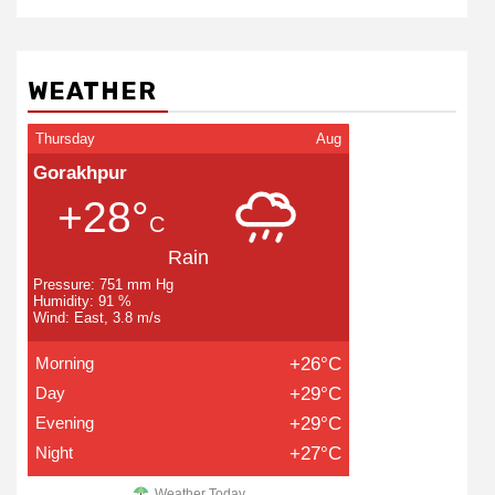
WEATHER
Thursday
Aug
Gorakhpur
+28°
C
Rain
Pressure: 751 mm Hg
Humidity: 91 %
Wind: East, 3.8 m/s
Morning
+26°C
Day
+29°C
Evening
+29°C
Night
+27°C
Weather Today