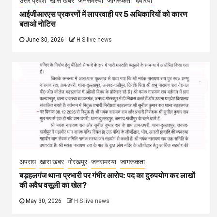
उत्तर प्रदेश
खास खबर
जनसमस्या
जागरूकता
देवरिया
आईजीआरएस प्रकरणों में लापरवाही पर 5 अधिकारियों को कारण
बताओ नोटिस
June 30, 2026
H S live news
अपराध
खास खबर
गोरखपुर
जनसमस्या
जागरूकता
बड़हलगंज थाना प्रभारी पर गंभीर आरोप: पद का दुरुपयोग कर लाखों
की अवैध वसूली का खेल?
May 30, 2026
H S live news