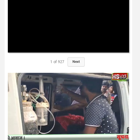
1
of
927
Next