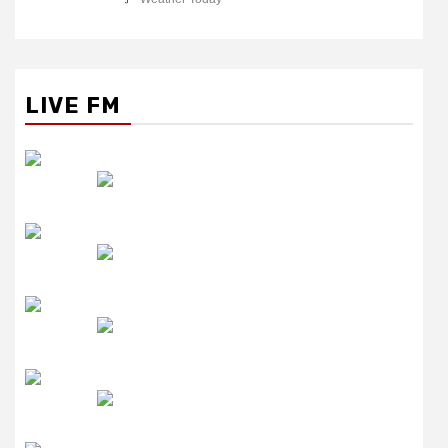
LIVE FM
रेडियो सिटी
उमंग FM
लाइव FM
उजाला FM