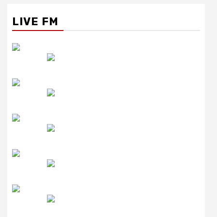
LIVE FM
रेडियो सिटी
उमंग FM
लाइव FM
उजाला FM
रेडियो मिर्ची