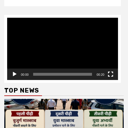
Video
Player
00:00
00:20
TOP NEWS