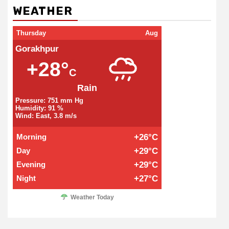
WEATHER
Thursday
Aug
Gorakhpur
+28°
C
Rain
Pressure: 751 mm Hg
Humidity: 91 %
Wind: East, 3.8 m/s
Morning
+26°C
Day
+29°C
Evening
+29°C
Night
+27°C
Weather Today