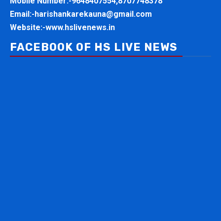
Mobile Number:-
9648407554,8707748378
Email:-
harishankarekauna@gmail.com
Website:-
www.hslivenews.in
FACEBOOK OF HS LIVE NEWS