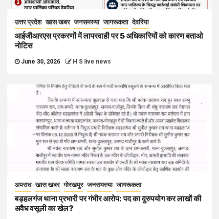
उत्तर प्रदेश
खास खबर
जनसमस्या
जागरूकता
देवरिया
आईजीआरएस प्रकरणों में लापरवाही पर 5 अधिकारियों को कारण बताओ
नोटिस
June 30, 2026
H S live news
अपराध
खास खबर
गोरखपुर
जनसमस्या
जागरूकता
बड़हलगंज थाना प्रभारी पर गंभीर आरोप: पद का दुरुपयोग कर लाखों की
अवैध वसूली का खेल?