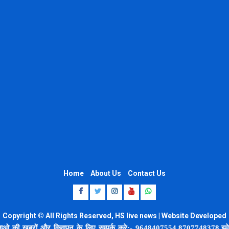
Home
About Us
Contact Us
Facebook
Twitter
Instagram
Youtube
Whatsapp
Copyright © All Rights Reserved, HS live news | Website Developed
by 8920664806
 खबरों और विज्ञापन के लिए सम्पर्क करे:- 9648407554,8707748378,इमेल
harishan