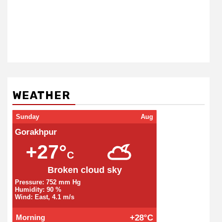
WEATHER
Sunday
Aug
Gorakhpur
+27°
C
Broken cloud sky
Pressure: 752 mm Hg
Humidity: 90 %
Wind: East, 4.1 m/s
Morning
+28°C