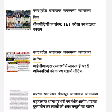
उत्तर प्रदेश
खास खबर
जनसमस्या
जागरूकता
शिक्षा
तीन पीढ़ियों का संगम: TET परीक्षा का बदलता
स्वरूप
उत्तर प्रदेश
खास खबर
जनसमस्या
जागरूकता
देवरिया
आईजीआरएस प्रकरणों में लापरवाही पर 5
अधिकारियों को कारण बताओ नोटिस
अपराध
खास खबर
गोरखपुर
जनसमस्या
जागरूकता
बड़हलगंज थाना प्रभारी पर गंभीर आरोप: पद का
दुरुपयोग कर लाखों की अवैध वसूली का खेल?