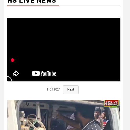
HS LIVE NEWS
1
of
927
Next