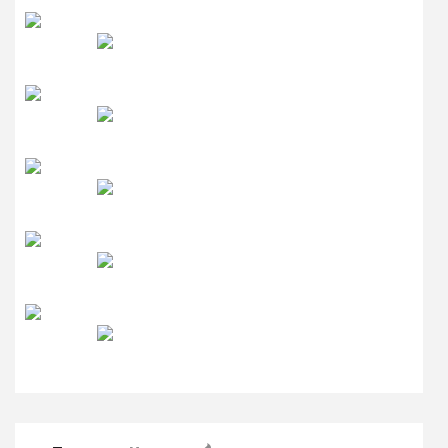
रेडियो सिटी
उमंग FM
लाइव FM
उजाला FM
रेडियो मिर्ची