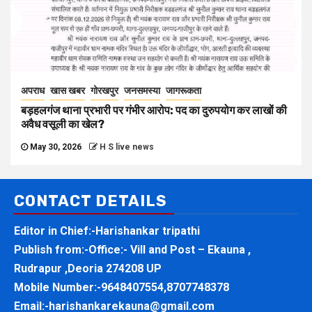
अपराध
खास खबर
गोरखपुर
जनसमस्या
जागरूकता
बड़हलगंज थाना प्रभारी पर गंभीर आरोप: पद का दुरुपयोग कर लाखों की
अवैध वसूली का खेल?
May 30, 2026
H S live news
CONTACT DETAILS
Editor in Chief:-Harishankar tripathi
Publish from:-
Office:- Vill and Post – Ekauna ,
Rudrapur ,Deoria 274208 UP
Mobile Number:-
9648407554,8707748378
Email:-
harishankarekauna@gmail.com