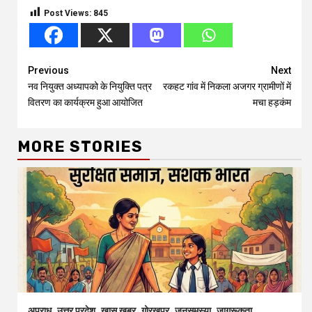
Post Views:
845
Continue
Previous
Next
नव नियुक्त अध्यापको के नियुक्ति पत्र
रकहट गांव में निकला अजगर ग्रामीणों में
Reading
वितरण का कार्यक्रम हुआ आयोजित
मचा हड़कंम
MORE STORIES
अपराध
उत्तर प्रदेश
खास खबर
गोरखपुर
जनसमस्या
जागरूकता