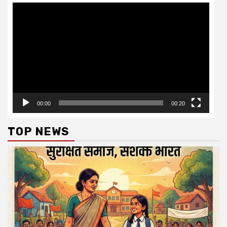
Video
Player
00:00
00:20
TOP NEWS