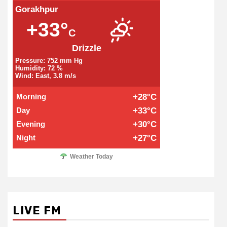
Gorakhpur
+33°
C
Drizzle
Pressure: 752 mm Hg
Humidity: 72 %
Wind: East, 3.8 m/s
Morning
+28°C
Day
+33°C
Evening
+30°C
Night
+27°C
Weather Today
LIVE FM