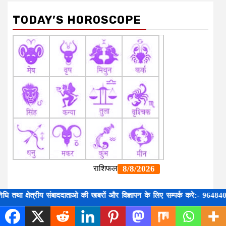
TODAY’S HOROSCOPE
षेत्रीय संबाददाताओ की खबरों और विज्ञापन के लिए सम्पर्क करे:- 9648407554,87077
LIVE CRICKET SCORE