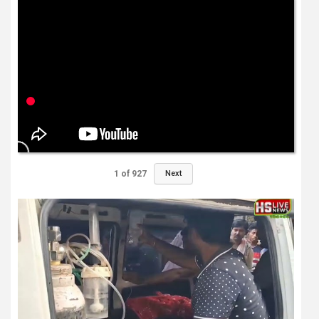
1
of
927
Next