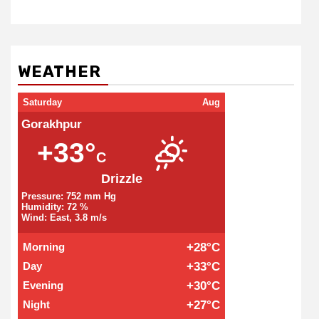
WEATHER
Saturday
Aug
Gorakhpur
+33°
C
Drizzle
Pressure: 752 mm Hg
Humidity: 72 %
Wind: East, 3.8 m/s
Morning
+28°C
Day
+33°C
Evening
+30°C
Night
+27°C