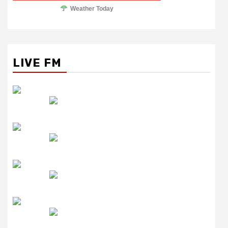
Weather Today
LIVE FM
रेडियो सिटी
उमंग FM
लाइव FM
उजाला FM