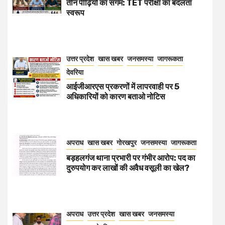
तीन पीढ़ियों का संगम: TET परीक्षा का बदलता
स्वरूप
उत्तर प्रदेश
खास खबर
जनसमस्या
जागरूकता
देवरिया
आईजीआरएस प्रकरणों में लापरवाही पर 5
अधिकारियों को कारण बताओ नोटिस
अपराध
खास खबर
गोरखपुर
जनसमस्या
जागरूकता
बड़हलगंज थाना प्रभारी पर गंभीर आरोप: पद का
दुरुपयोग कर लाखों की अवैध वसूली का खेल?
अपराध
उत्तर प्रदेश
खास खबर
जनसमस्या