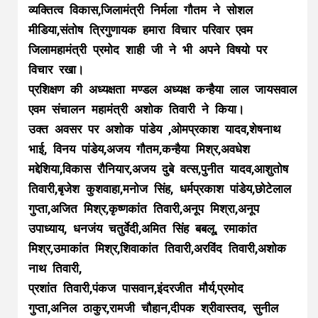
व्यक्तित्व विकास,जिलामंत्री निर्मला गौतम ने सोशल
मीडिया,संतोष त्रिगुणायक हमारा विचार परिवार एवम
जिलामहामंत्री प्रमोद शाही जी ने भी अपने विषयो पर
विचार रखा।
प्रशिक्षण की अध्यक्षता मण्डल अध्यक्ष कन्हैया लाल जायसवाल
एवम संचालन महामंत्री अशोक तिवारी ने किया।
उक्त अवसर पर अशोक पांडेय ,ओमप्रकाश यादव,शेषनाथ
भाई, विनय पांडेय,अजय गौतम,कन्हैया मिश्र,अवधेश
मद्देशिया,विकास रौनियार,अजय दुबे वत्स,पुनीत यादव,आशुतोष
तिवारी,बृजेश कुशवाहा,मनोज सिंह, धर्मप्रकाश पांडेय,छोटेलाल
गुप्ता,अजित मिश्र,कृष्णकांत तिवारी,अनूप मिश्रा,अनूप
उपाध्याय, धनजंय चतुर्वेदी,अमित सिंह बबलू, रमाकांत
मिश्र,उमाकांत मिश्र,शिवाकांत तिवारी,अरविंद तिवारी,अशोक
नाथ तिवारी,
प्रशांत तिवारी,पंकज पासवान,इंदरजीत मौर्य,प्रमोद
गुप्ता,अनिल ठाकुर,रामजी चौहान,दीपक श्रीवास्तव, सुनील