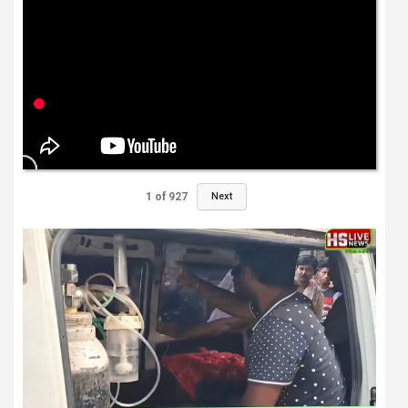
1
of
927
Next