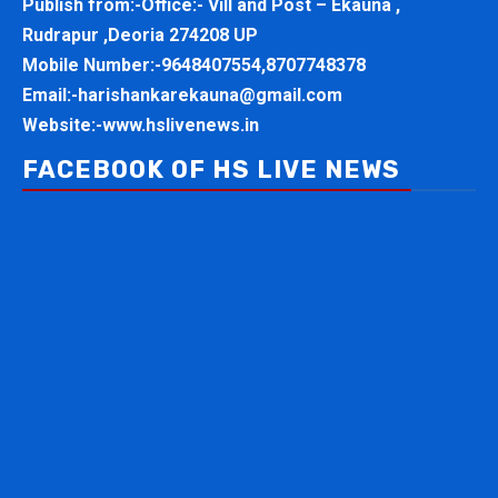
Publish from:-
Office:- Vill and Post – Ekauna ,
Rudrapur ,Deoria 274208 UP
Mobile Number:-
9648407554,8707748378
Email:-
harishankarekauna@gmail.com
Website:-
www.hslivenews.in
FACEBOOK OF HS LIVE NEWS