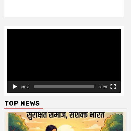
Video
Player
00:00
00:20
TOP NEWS