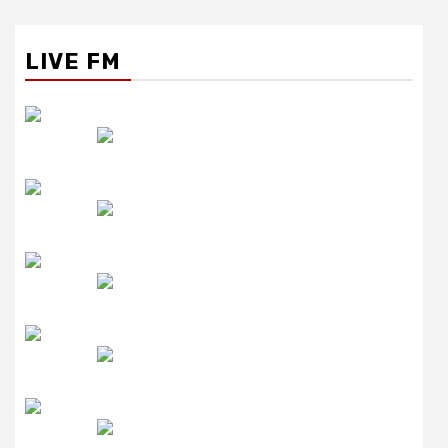
LIVE FM
रेडियो सिटी
उमंग FM
लाइव FM
उजाला FM
रेडियो मिर्ची