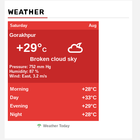
WEATHER
Saturday
Aug
Gorakhpur
+29°
C
Broken cloud sky
Pressure: 752 mm Hg
Humidity: 87 %
Wind: East, 3.2 m/s
Morning
+28°C
Day
+33°C
Evening
+29°C
Night
+28°C
Weather Today