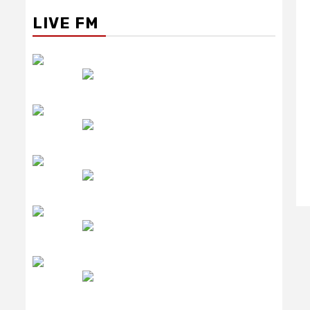
LIVE FM
रेडियो सिटी
उमंग FM
लाइव FM
उजाला FM
रेडियो मिर्ची