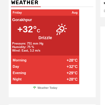
WEATHER
Friday
Aug
Gorakhpur
+32°
C
Drizzle
Pressure: 751 mm Hg
Humidity: 75 %
Wind: East, 3.2 m/s
Morning
+28°C
Day
+32°C
Evening
+29°C
Night
+28°C
Weather Today