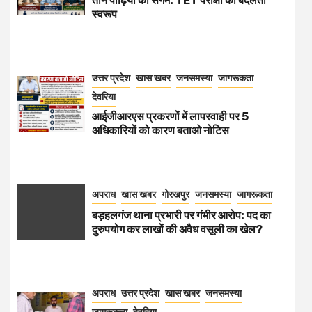
तीन पीढ़ियों का संगम: TET परीक्षा का बदलता
स्वरूप
उत्तर प्रदेश
खास खबर
जनसमस्या
जागरूकता
देवरिया
आईजीआरएस प्रकरणों में लापरवाही पर 5
अधिकारियों को कारण बताओ नोटिस
अपराध
खास खबर
गोरखपुर
जनसमस्या
जागरूकता
बड़हलगंज थाना प्रभारी पर गंभीर आरोप: पद का
दुरुपयोग कर लाखों की अवैध वसूली का खेल?
अपराध
उत्तर प्रदेश
खास खबर
जनसमस्या
जागरूकता
देवरिया