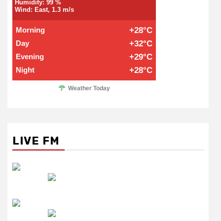
Humidity: 99 %
Wind: East, 1.3 m/s
Morning
+28°C
Day
+32°C
Evening
+29°C
Night
+28°C
Weather Today
LIVE FM
रेडियो सिटी
उमंग FM