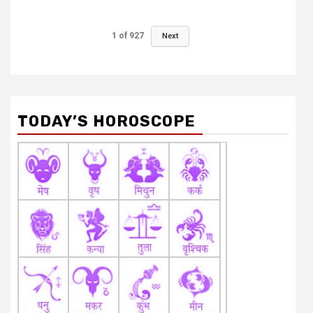
1
of
927
Next
TODAY’S HOROSCOPE