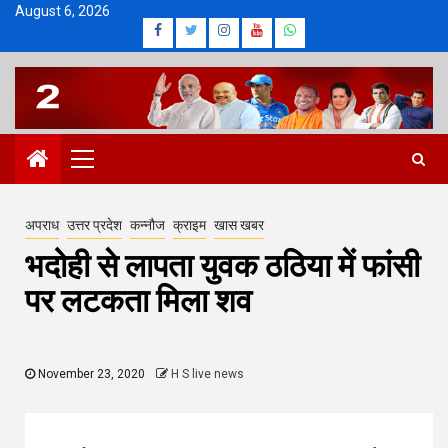
Skip
August 6, 2026
Facebook
Twitter
Instagram
Youtube
Whatsapp
to
content
Primary
Menu
अपराध
उत्तर प्रदेश
कन्नौज
क्राइम
खास खबर
भदोही से लापता युवक ठठिया में फांसी
पर लटकता मिला शव
November 23, 2020
H S live news