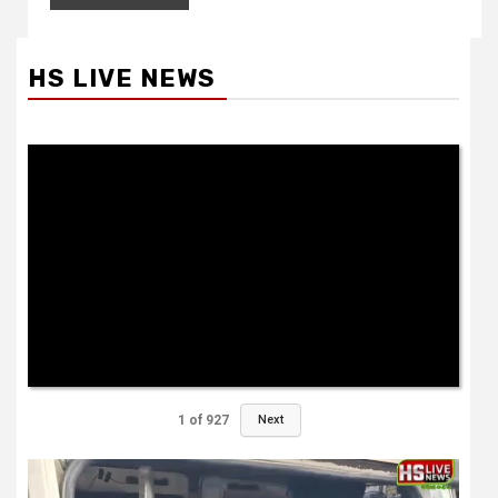
HS LIVE NEWS
1
of
927
Next