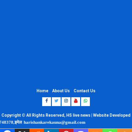
Home
About Us
Contact Us
Facebook
Twitter
Instagram
Youtube
Whatsapp
Copyright © All Rights Reserved, HS live news | Website Developed
by 8920664806
ल
harishankarekauna@gmail.com