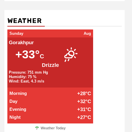
WEATHER
Sunday
Aug
Gorakhpur
+33°
C
Drizzle
Pressure: 751 mm Hg
Humidity: 75 %
Wind: East, 4.3 m/s
Morning
+28°C
Day
+32°C
Evening
+31°C
Night
+27°C
Weather Today