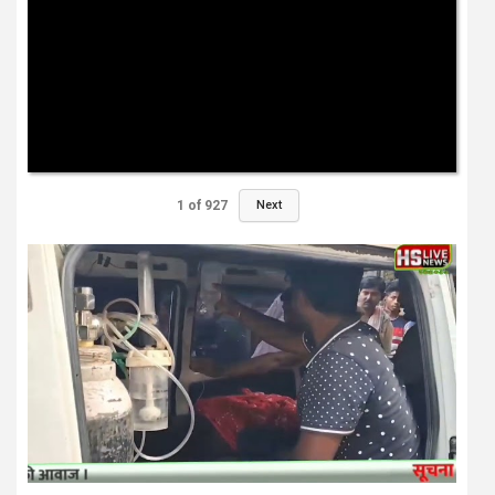
1
of
927
Next