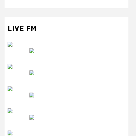
LIVE FM
रेडियो सिटी
उमंग FM
लाइव FM
उजाला FM
रेडियो मिर्ची