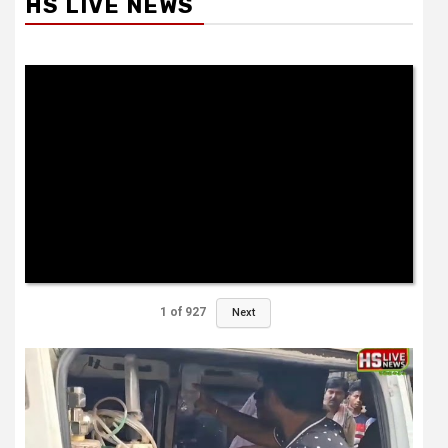
HS LIVE NEWS
1
of
927
Next