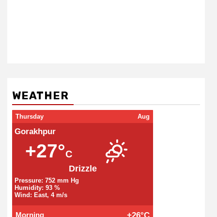
WEATHER
Thursday
Aug
Gorakhpur
+27°
C
Drizzle
Pressure: 752 mm Hg
Humidity: 93 %
Wind: East, 4 m/s
Morning
+26°C