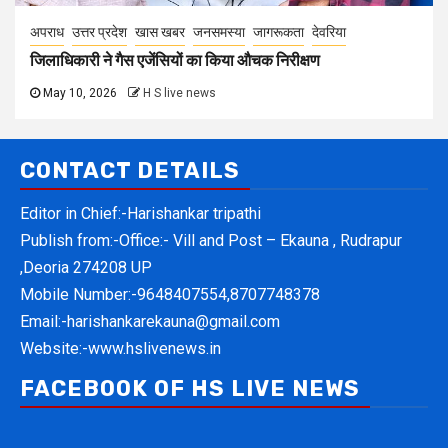
अपराध
उत्तर प्रदेश
खास खबर
जनसमस्या
जागरूकता
देवरिया
जिलाधिकारी ने गैस एजेंसियों का किया औचक निरीक्षण
May 10, 2026
H S live news
CONTACT DETAILS
Editor in Chief:-Harishankar tripathi
Publish from:-
Office:- Vill and Post – Ekauna , Rudrapur
,Deoria 274208 UP
Mobile Number:-
9648407554,8707748378
Email:-
harishankarekauna@gmail.com
Website:-
www.hslivenews.in
FACEBOOK OF HS LIVE NEWS