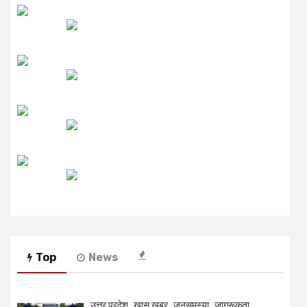
उमंग FM
लाइव FM
उजाला FM
रेडियो मिर्ची
Top
News
उत्तर प्रदेश
खास खबर
जनसमस्या
जागरूकता