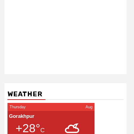
WEATHER
Thursday
Aug
Gorakhpur
+28°
C