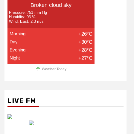
Broken cloud sky
Pressure: 751 mm Hg
Humidity: 93 %
Wind: East, 2.3 m/s
Morning
+26°C
Day
+30°C
Evening
+28°C
Night
+27°C
Weather Today
LIVE FM
रेडियो सिटी