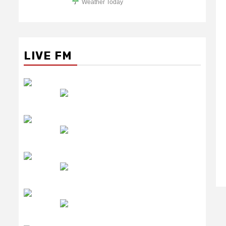
Weather Today
LIVE FM
रेडियो सिटी
उमंग FM
लाइव FM
उजाला FM