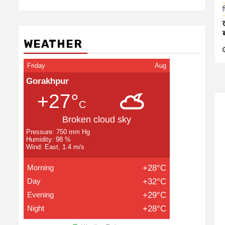
श
WEATHER
Friday
Aug
Gorakhpur
+27°
C
Broken cloud sky
Pressure: 750 mm Hg
Humidity: 98 %
Wind: East, 1.4 m/s
Morning
+28°C
Day
+32°C
Evening
+29°C
Night
+28°C