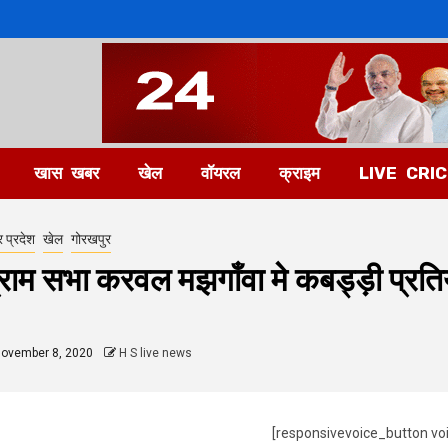
खास खबर
खेल
वॉयरल
क्राइम
LIVE CRI
र प्रदेश
खेल
गोरखपुर
्राम सभा करवल मझगाँवा मे कबड्ड़ी प्र
ovember 8, 2020
H S live news
[responsivevoice_button vo