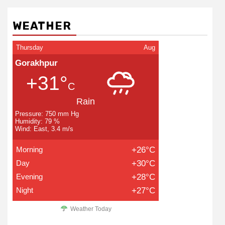
WEATHER
Thursday
Aug
Gorakhpur
+31°
C
Rain
Pressure: 750 mm Hg
Humidity: 79 %
Wind: East, 3.4 m/s
Morning
+26°C
Day
+30°C
Evening
+28°C
Night
+27°C
Weather Today