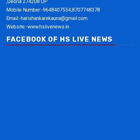
,Deoria 274208 UP
Mobile Number:-
9648407554,8707748378
Email:-
harishankarekauna@gmail.com
Website:-
www.hslivenews.in
FACEBOOK OF HS LIVE NEWS