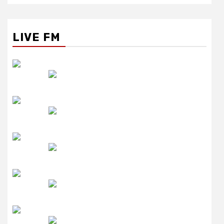
LIVE FM
रेडियो सिटी
उमंग FM
लाइव FM
उजाला FM
रेडियो मिर्ची