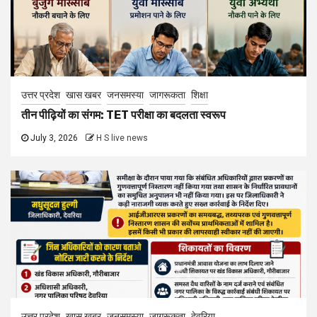
उत्तर प्रदेश
खास खबर
जनसमस्या
जागरूकता
शिक्षा
तीन पीढ़ियों का संगम: TET परीक्षा का बदलता स्वरूप
July 3, 2026
H S live news
उत्तर प्रदेश
खास खबर
जनसमस्या
जागरूकता
देवरिया