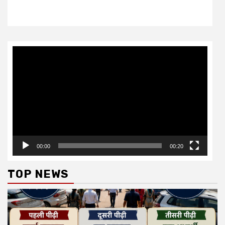
Video
Player
00:00
00:20
TOP NEWS