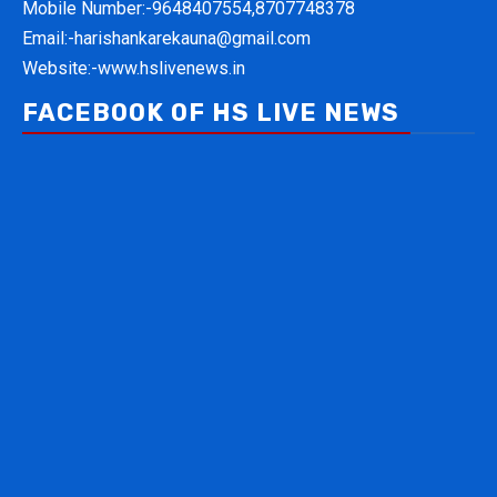
Mobile Number:-
9648407554,8707748378
Email:-
harishankarekauna@gmail.com
Website:-
www.hslivenews.in
FACEBOOK OF HS LIVE NEWS