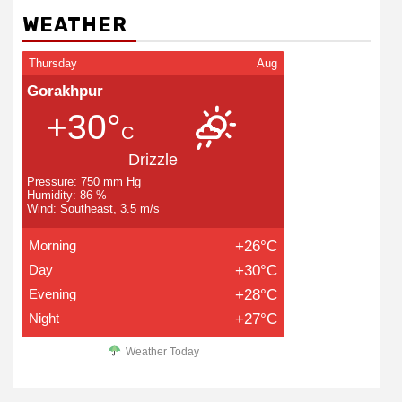
WEATHER
Thursday
Aug
Gorakhpur
+30°
C
Drizzle
Pressure: 750 mm Hg
Humidity: 86 %
Wind: Southeast, 3.5 m/s
Morning
+26°C
Day
+30°C
Evening
+28°C
Night
+27°C
Weather Today