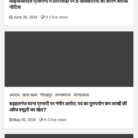
आईजीआरएस प्रकरणों में लापरवाही पर 5 अधिकारियों को कारण बताओ
नोटिस
June 30, 2026
H S live news
अपराध
खास खबर
गोरखपुर
जनसमस्या
जागरूकता
बड़हलगंज थाना प्रभारी पर गंभीर आरोप: पद का दुरुपयोग कर लाखों की
अवैध वसूली का खेल?
May 30, 2026
H S live news