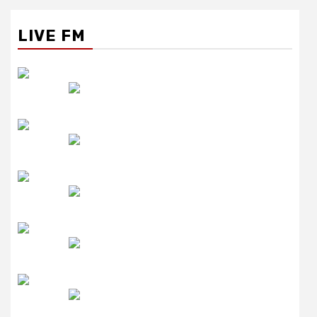
LIVE FM
रेडियो सिटी
उमंग FM
लाइव FM
उजाला FM
रेडियो मिर्ची