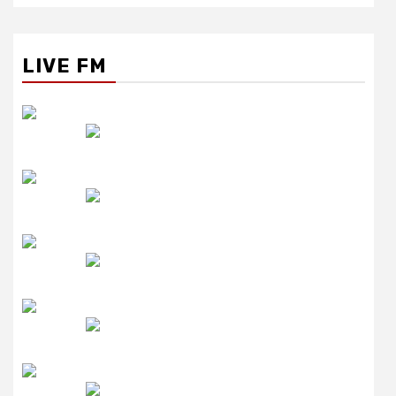
LIVE FM
रेडियो सिटी
उमंग FM
लाइव FM
उजाला FM
रेडियो मिर्ची