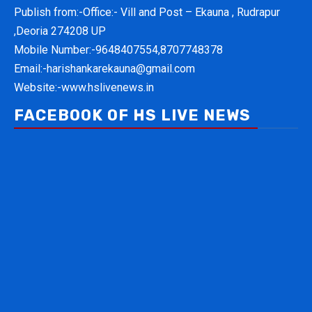
Publish from:-
Office:- Vill and Post – Ekauna , Rudrapur
,Deoria 274208 UP
Mobile Number:-
9648407554,8707748378
Email:-
harishankarekauna@gmail.com
Website:-
www.hslivenews.in
FACEBOOK OF HS LIVE NEWS