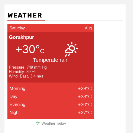
WEATHER
Saturday
Aug
Gorakhpur
+30°
C
Temperate rain
Pressure: 749 mm Hg
Humidity: 89 %
Wind: East, 3.4 m/s
Morning
+28°C
Day
+33°C
Evening
+30°C
Night
+27°C
Weather Today