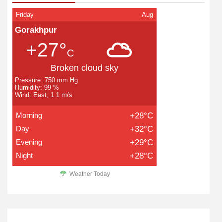
Friday
Aug
Gorakhpur
+27°
C
Broken cloud sky
Pressure: 750 mm Hg
Humidity: 99 %
Wind: East, 1.1 m/s
Morning
+28°C
Day
+32°C
Evening
+29°C
Night
+28°C
Weather Today