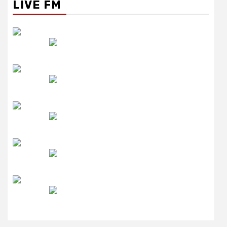
LIVE FM
रेडियो सिटी
उमंग FM
लाइव FM
उजाला FM
रेडियो मिर्ची