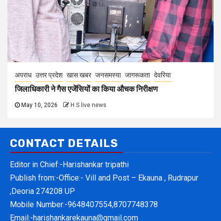
अपराध
उत्तर प्रदेश
खास खबर
जनसमस्या
जागरूकता
देवरिया
जिलाधिकारी ने गैस एजेंसियों का किया औचक निरीक्षण
May 10, 2026
H S live news
CONTACT DETAILS
Editor in Chief:-Harishankar tripathi
Publish from:-
Office:- Vill and Post – Ekauna , Rudrapur
,Deoria 274208 UP
Mobile Number:-
9648407554,8707748378
Email:-
harishankarekauna@gmail.com