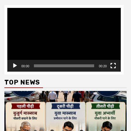
Video
Player
00:00
00:20
TOP NEWS