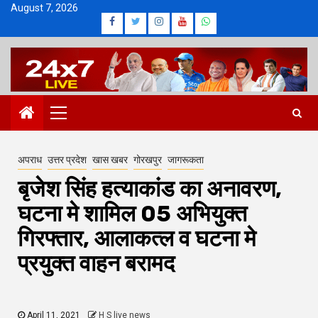
Skip
August 7, 2026
Facebook
Twitter
Instagram
Youtube
Whatsapp
to
content
Primary
Menu
अपराध
उत्तर प्रदेश
खास खबर
गोरखपुर
जागरूकता
बृजेश सिंह हत्याकांड का अनावरण,
घटना मे शामिल 05 अभियुक्त
गिरफ्तार, आलाकत्ल व घटना मे
प्रयुक्त वाहन बरामद
April 11, 2021
H S live news