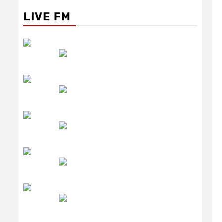
LIVE FM
रेडियो सिटी
उमंग FM
लाइव FM
उजाला FM
रेडियो मिर्ची