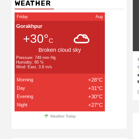
WEATHER
Friday
Aug
Gorakhpur
+30°
C
Broken cloud sky
Pressure: 749 mm Hg
Humidity: 85 %
Wind: East, 3.8 m/s
Morning
+28°C
Day
+31°C
Evening
+30°C
Night
+27°C
Weather Today