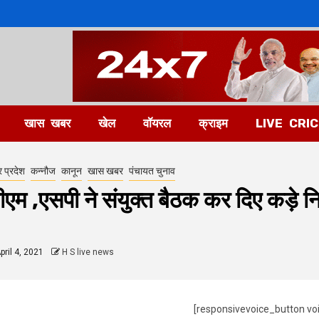
खास खबर
खेल
वॉयरल
क्राइम
LIVE CRI
र प्रदेश
कन्नौज
कानून
खास खबर
पंचायत चुनाव
ीएम ,एसपी ने संयुक्त बैठक कर दिए कड़े निर
pril 4, 2021
H S live news
[responsivevoice_button vo