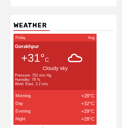
WEATHER
Friday
Aug
Gorakhpur
+31°
C
Cloudy sky
Pressure: 752 mm Hg
Humidity: 79 %
Wind: East, 3.2 m/s
Morning
+28°C
Day
+32°C
Evening
+29°C
Night
+28°C