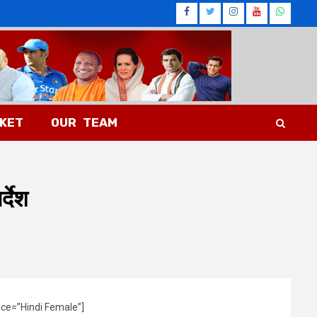
Facebook
Twitter
Instagram
Youtub
What
CKET
OUR TEAM
्देश
ice=”Hindi Female”]