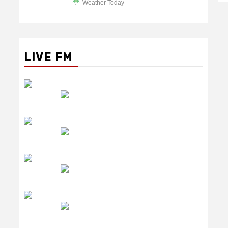
Weather Today
LIVE FM
रेडियो सिटी
उमंग FM
लाइव FM
उजाला FM