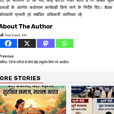
दिए एवं चेतावनी दी कि यदि कोई बांटता नज़र आता है तो अथवा सूचना प
धाराओं के अंतर्गत कठोरतम कार्यवाही किये जाने के निर्देश दिए। बैठक मे
कोतवाली प्रभारी एवं संबंधित अधिकारी उपस्थित रहे
About The Author
Post Views:
841
Continue
Previous
ोविड-19 के मरीजो के लिये 06 एम्बुलेंस किये गये आरक्षित
Reading
ORE STORIES