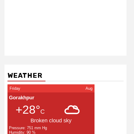
WEATHER
Friday
Aug
Gorakhpur
+28°
C
Broken cloud sky
Pressure: 751 mm Hg
Humidity: 90 %