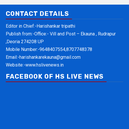
CONTACT DETAILS
Editor in Chief:-Harishankar tripathi
Publish from:-
Office:- Vill and Post – Ekauna , Rudrapur
,Deoria 274208 UP
Mobile Number:-
9648407554,8707748378
Email:-
harishankarekauna@gmail.com
Website:-
www.hslivenews.in
FACEBOOK OF HS LIVE NEWS