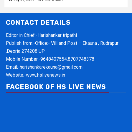
CONTACT DETAILS
Editor in Chief:-Harishankar tripathi
Publish from:-
Office:- Vill and Post – Ekauna , Rudrapur
,Deoria 274208 UP
Mobile Number:-
9648407554,8707748378
Email:-
harishankarekauna@gmail.com
Website:-
www.hslivenews.in
FACEBOOK OF HS LIVE NEWS