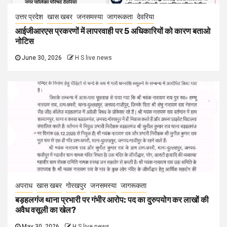
उत्तर प्रदेश
खास खबर
जनसमस्या
जागरूकता
देवरिया
आईजीआरएस प्रकरणों में लापरवाही पर 5 अधिकारियों को कारण बताओ
नोटिस
June 30, 2026
H S live news
अपराध
खास खबर
गोरखपुर
जनसमस्या
जागरूकता
बड़हलगंज थाना प्रभारी पर गंभीर आरोप: पद का दुरुपयोग कर लाखों की
अवैध वसूली का खेल?
May 30, 2026
H S live news