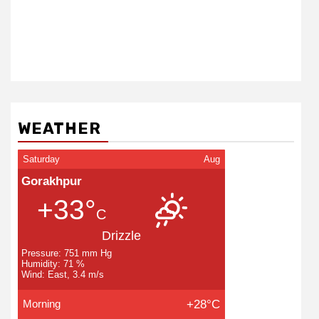
WEATHER
Saturday
Aug
Gorakhpur
+33°
C
Drizzle
Pressure: 751 mm Hg
Humidity: 71 %
Wind: East, 3.4 m/s
Morning
+28°C