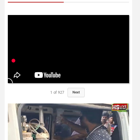
1
of
927
Next