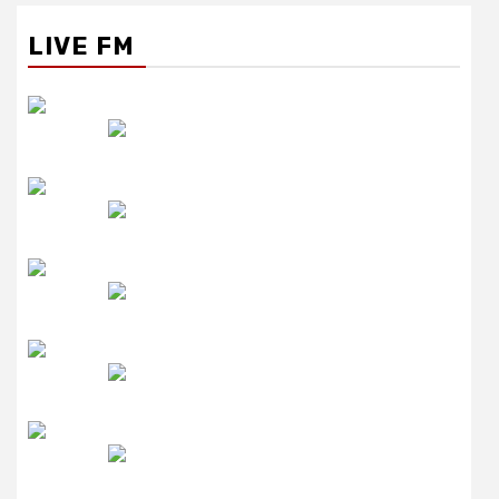
LIVE FM
रेडियो सिटी
उमंग FM
लाइव FM
उजाला FM
रेडियो मिर्ची