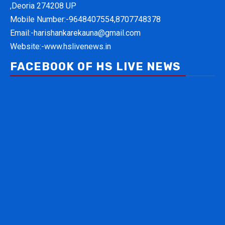
,Deoria 274208 UP
Mobile Number:-
9648407554,8707748378
Email:-
harishankarekauna@gmail.com
Website:-
www.hslivenews.in
FACEBOOK OF HS LIVE NEWS