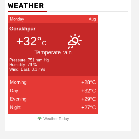
WEATHER
Monday
Aug
Gorakhpur
+32°
C
Temperate rain
Pressure: 751 mm Hg
Humidity: 79 %
Wind: East, 3.3 m/s
Morning
+28°C
Day
+32°C
Evening
+29°C
Night
+27°C
Weather Today