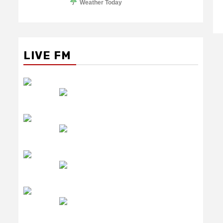
Weather Today
LIVE FM
रेडियो सिटी
उमंग FM
लाइव FM
उजाला FM