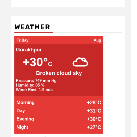
WEATHER
Friday
Aug
Gorakhpur
+30°
C
Broken cloud sky
Pressure: 749 mm Hg
Humidity: 85 %
Wind: East, 1.9 m/s
Morning
+28°C
Day
+31°C
Evening
+30°C
Night
+27°C